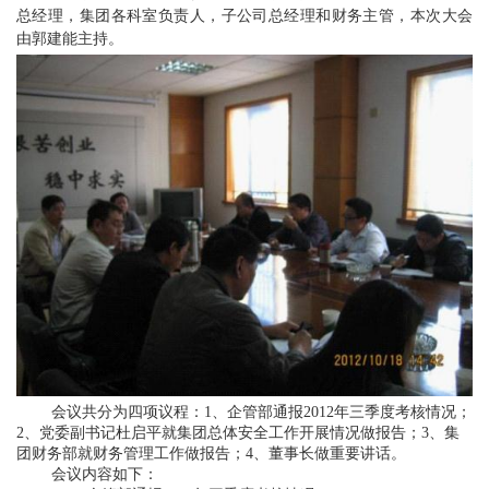
总经理，集团各科室负责人，子公司总经理
和
财务主管
，本次大会
由郭建能主持。
会议共分为四项议程：
1
、
企管部通报
2012
年三季度考核情况；
2
、
党委副书记杜启平就集团总体安全工作开展情况做报告；
3
、
集
团财务部就财务管理工作做报告；
4
、
董事长做重要讲话。
会议内容如下：