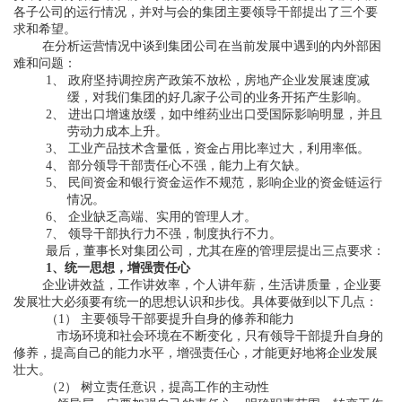
各子公司的运行情况，并对与会的集团主要领导干部提出了三个要
求和希望。
在分析运营情况中谈到集团公司在当前发展中遇到的内外部困
难和问题：
1、
政府坚持调控房产政策不放松，房地产企业发展速度减
缓，对我们集团的
好几家子公司的业务开拓产生
影响。
2、
进出口增速放缓，如中维药业出口受国际影响明显，并且
劳动力成本上升。
3、
工业产品技术含量低，资金占用比率过大，利用率低。
4、
部分领导干部责任心不强，能力上有欠缺。
5、
民间资金和银行资金运作不规范，影响企业的资金链运行
情况。
6、
企业缺乏高端、实用的管理人才。
7、
领导干部执行力不强，制度执行不力。
最后，董事长对集团公司，尤其在座的管理层提出三点要求：
1
、
统一思想，增强责任心
企业讲效益，工作讲效率，个人讲年薪，生活讲质量，企业要
发展壮大必须要有统一的思想认识和步伐。具体要做到以下几点：
（1）
主要领导干部要提升自身的修养和能力
市场环境和社会环境在不断变化，只有领导干部提升自身的
修养，提高自己的能力水平，增强责任心，才能更好地将企业发展
壮大。
（2）
树立责任意识，提高工作的主动性